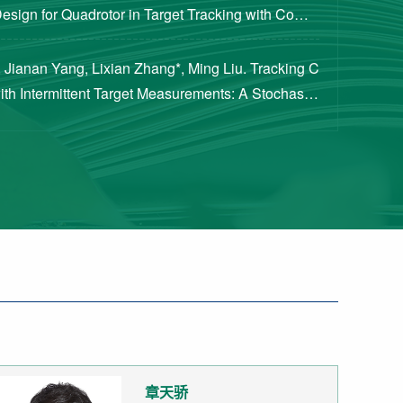
Design for Quadrotor in Target Tracking with Compl
rements [J]. Journal of Guidance, Cont...
 Jianan Yang, Lixian Zhang*, Ming Liu. Tracking C
with Intermittent Target Measurements: A Stochastic
proach[J]. IEEE Transactions on Aeros...
章天骄