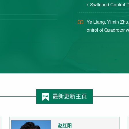
r. Switched Control 
ex Intermittent Measu
Ye Liang, Yimin Zhu,
ontrol of Quadrotor 
Switched Systems Ap
最新更新主页
赵红阳