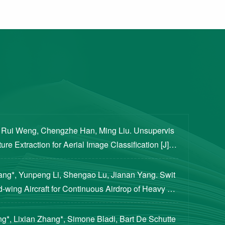
, Rui Weng, Chengzhe Han, Ming Liu. Unsupervis
re Extraction for Aerial Image Classification [J]. S
ogical Sciences, 2020, 63(8): 1406-1415...
iang*, Yunpeng Li, Shengao Lu, Jianan Yang. Swit
d-wing Aircraft for Continuous Airdrop of Heavy Pa
of Guidance, Control, and Dynamics, 2023...
g*, Lixian Zhang*, Simone Bladi, Bart De Schutte