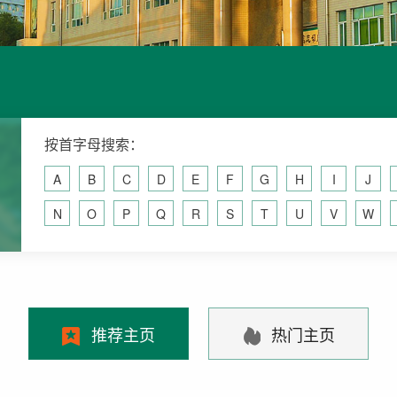
按首字母搜索：
A
B
C
D
E
F
G
H
I
J
N
O
P
Q
R
S
T
U
V
W
推荐主页
热门主页