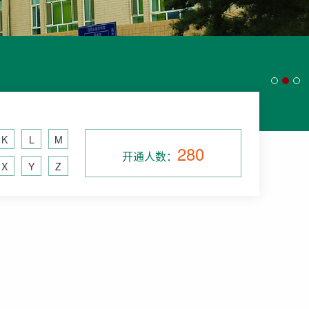
K
L
M
280
开通人数：
X
Y
Z