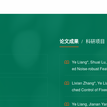
论文成果
/
科研项目
Ye Liang*, Shuai Lu
ed Noise-robust Featu
cience China Technol
Lixian Zhang*, Ye L
ched Control of Fixe
yloads [J]. Journal 
Ye Liang, Jianan Yan