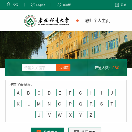
登录
English
电脑版
导航
教师个人主页
280
开通人数：
搜索
按首字母搜索：
A
B
C
D
E
F
G
H
I
J
K
L
M
N
O
P
Q
R
S
T
U
V
W
X
Y
Z