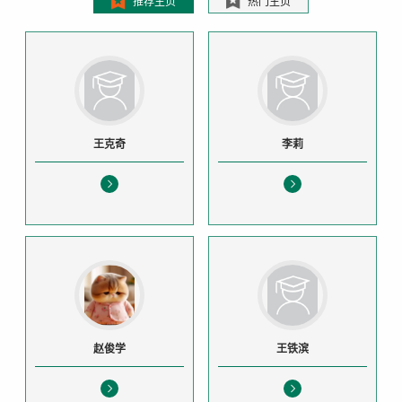
推荐主页
热门主页
王克奇
李莉
赵俊学
王铁滨