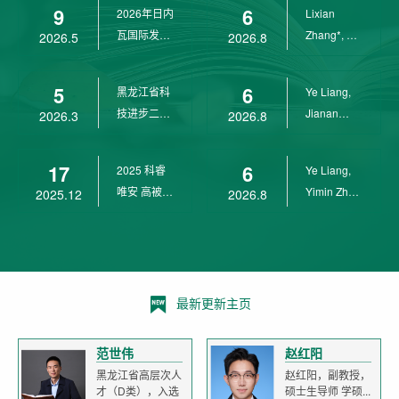
9
6
2026年日内
Lixian
瓦国际发明
Zhang*, Ye
2026.5
2026.8
展金奖
Liang*,
Yunpeng...
5
6
黑龙江省科
Ye Liang,
技进步二等
Jianan
2026.3
2026.8
奖
Yang*,
Lixian Zh...
17
6
2025 科睿
Ye Liang,
唯安 高被引
Yimin Zhu,
2025.12
2026.8
科学家
Jianan
Yang,...
最新更新主页
范世伟
赵红阳
黑龙江省高层次人
赵红阳，副教授，
才（D类），入选
硕士生导师 学硕...