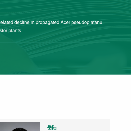
related decline in propagated Acer pseudoplatanu
sior plants
岳陆