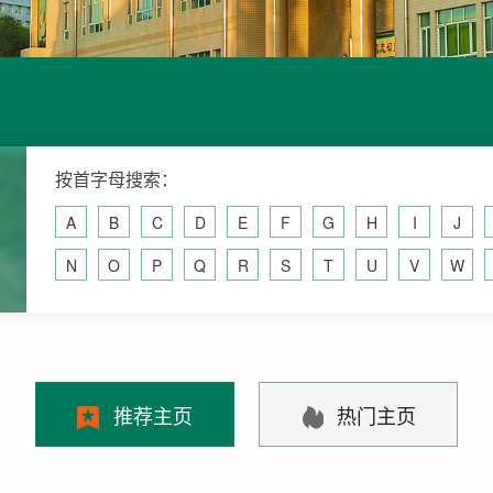
按首字母搜索：
A
B
C
D
E
F
G
H
I
J
N
O
P
Q
R
S
T
U
V
W
推荐主页
热门主页