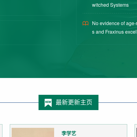
witched Systems
No evidence of age-
s and Fraxinus excel
最新更新主页
李学艺