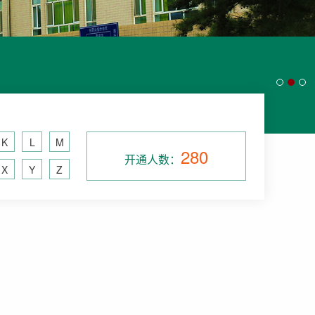
K
L
M
280
开通人数：
X
Y
Z