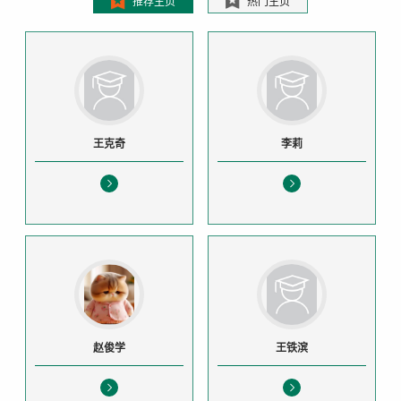
推荐主页
热门主页
王克奇
李莉
赵俊学
王铁滨