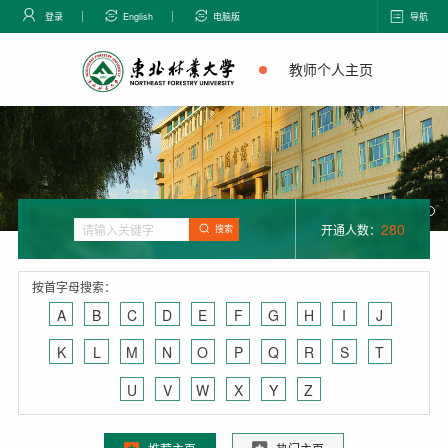
登录
English
电脑版
导航
教师个人主页
280
开通人数：
搜索
按首字母搜索：
A
B
C
D
E
F
G
H
I
J
K
L
M
N
O
P
Q
R
S
T
U
V
W
X
Y
Z