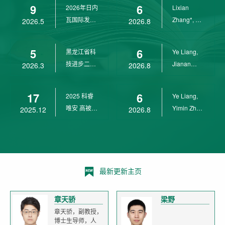
9
6
2026年日内
Lixian
瓦国际发明
Zhang*, Ye
2026.5
2026.8
展金奖
Liang*,
Yunpeng...
5
6
黑龙江省科
Ye Liang,
技进步二等
Jianan
2026.3
2026.8
奖
Yang*,
Lixian Zh...
17
6
2025 科睿
Ye Liang,
唯安 高被引
Yimin Zhu,
2025.12
2026.8
科学家
Jianan
Yang,...
最新更新主页
章天骄
梁野
章天骄，副教授，
博士生导师，人