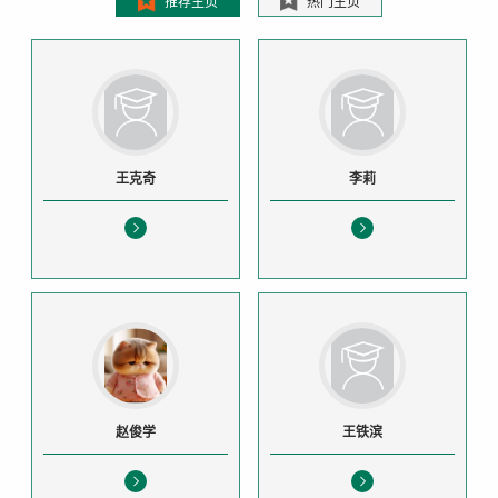
推荐主页
热门主页
王克奇
李莉
赵俊学
王铁滨