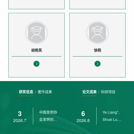
胡艳英
徐杨
获奖信息
/
著作成果
论文成果
/
科研项目
3
6
中国发明协
Ye Liang*,
会发明创业
Shuai Lu,
2026.7
2026.8
奖创新二等
Rui Weng,
奖
Ch...