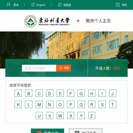
登录
English
电脑版
导航
教师个人主页
280
开通人数：
搜索
按首字母搜索：
A
B
C
D
E
F
G
H
I
J
K
L
M
N
O
P
Q
R
S
T
U
V
W
X
Y
Z