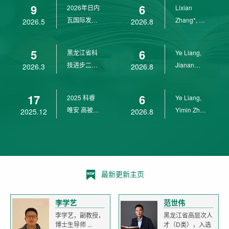
9
6
2026年日内
Lixian
瓦国际发明
Zhang*, Ye
2026.5
2026.8
展金奖
Liang*,
Yunpeng...
5
6
黑龙江省科
Ye Liang,
技进步二等
Jianan
2026.3
2026.8
奖
Yang*,
Lixian Zh...
17
6
2025 科睿
Ye Liang,
唯安 高被引
Yimin Zhu,
2025.12
2026.8
科学家
Jianan
Yang,...
最新更新主页
李学艺
范世伟
李学艺，副教授，
黑龙江省高层次人
博士生导师 ...
才（D类），入选