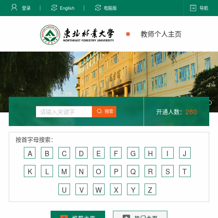
登录
English
电脑版
导航
教师个人主页
280
开通人数：
搜索
按首字母搜索：
A
B
C
D
E
F
G
H
I
J
K
L
M
N
O
P
Q
R
S
T
U
V
W
X
Y
Z