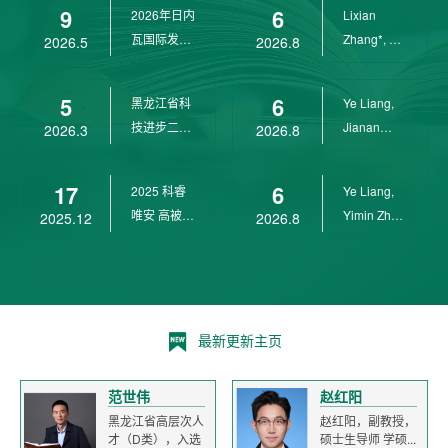
9
6
2026年日内
Lixian
瓦国际发明
Zhang*, Ye
2026.5
2026.8
展金奖
Liang*,
Yunpeng...
5
6
黑龙江省科
Ye Liang,
技进步二等
Jianan
2026.3
2026.8
奖
Yang*,
Lixian Zh...
17
6
2025 科睿
Ye Liang,
唯安 高被引
Yimin Zhu,
2025.12
2026.8
科学家
Jianan
Yang,...
最新更新主页
范世伟
赵红阳
黑龙江省高层次人
赵红阳，副教授，
才（D类），入选
硕士生导师 学硕...