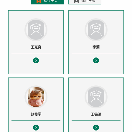
推荐主页
热门主页
王克奇
李莉
赵俊学
王铁滨