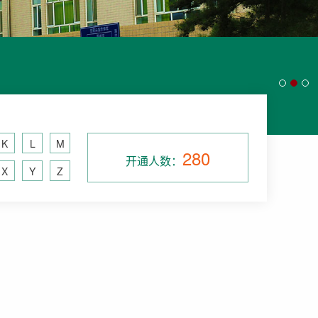
K
L
M
280
开通人数：
X
Y
Z