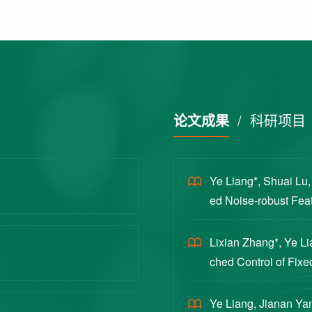
论文成果
/
科研项目
Ye Liang*, Shuai Lu
ed Noise-robust Featu
cience China Technol
Lixian Zhang*, Ye L
ched Control of Fixe
yloads [J]. Journal 
Ye Liang, Jianan Yan