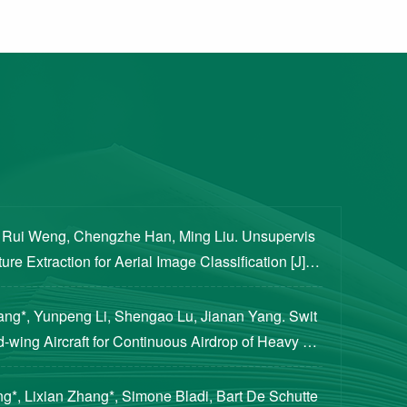
, Rui Weng, Chengzhe Han, Ming Liu. Unsupervis
re Extraction for Aerial Image Classification [J]. S
ogical Sciences, 2020, 63(8): 1406-1415...
iang*, Yunpeng Li, Shengao Lu, Jianan Yang. Swit
d-wing Aircraft for Continuous Airdrop of Heavy Pa
of Guidance, Control, and Dynamics, 2023...
g*, Lixian Zhang*, Simone Bladi, Bart De Schutte