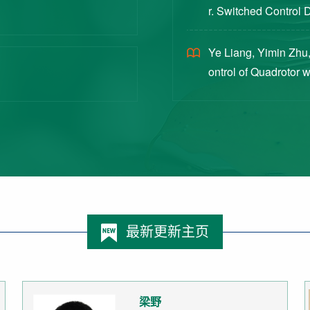
r. Switched Control 
ex Intermittent Measu
Ye Liang, Yimin Zhu,
ontrol of Quadrotor 
Switched Systems Ap
最新更新主页
梁野