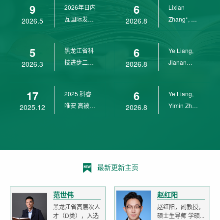
9
6
2026年日内
Lixian
瓦国际发明
Zhang*, Ye
2026.5
2026.8
展金奖
Liang*,
Yunpeng...
5
6
黑龙江省科
Ye Liang,
技进步二等
Jianan
2026.3
2026.8
奖
Yang*,
Lixian Zh...
17
6
2025 科睿
Ye Liang,
唯安 高被引
Yimin Zhu,
2025.12
2026.8
科学家
Jianan
Yang,...
最新更新主页
范世伟
赵红阳
黑龙江省高层次人
赵红阳，副教授，
才（D类），入选
硕士生导师 学硕...