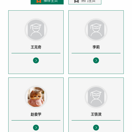
推荐主页
热门主页
王克奇
李莉
赵俊学
王铁滨