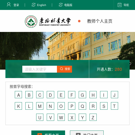
登录
English
电脑版
导航
教师个人主页
280
开通人数：
搜索
按首字母搜索：
A
B
C
D
E
F
G
H
I
J
K
L
M
N
O
P
Q
R
S
T
U
V
W
X
Y
Z