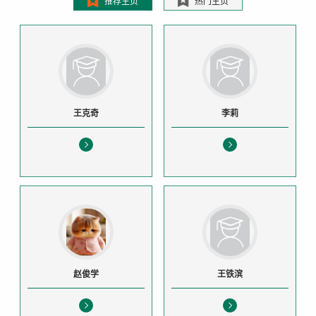
推荐主页
热门主页
王克奇
李莉
赵俊学
王铁滨