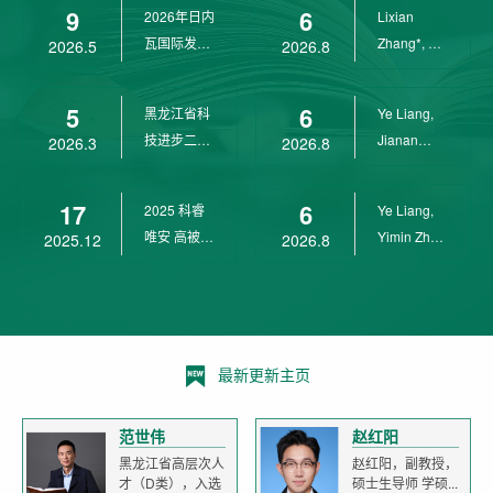
9
6
2026年日内
Lixian
瓦国际发明
Zhang*, Ye
2026.5
2026.8
展金奖
Liang*,
Yunpeng...
5
6
黑龙江省科
Ye Liang,
技进步二等
Jianan
2026.3
2026.8
奖
Yang*,
Lixian Zh...
17
6
2025 科睿
Ye Liang,
唯安 高被引
Yimin Zhu,
2025.12
2026.8
科学家
Jianan
Yang,...
最新更新主页
范世伟
赵红阳
黑龙江省高层次人
赵红阳，副教授，
才（D类），入选
硕士生导师 学硕...