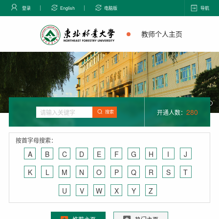
登录
English
电脑版
导航
教师个人主页
280
开通人数：
搜索
按首字母搜索：
A
B
C
D
E
F
G
H
I
J
K
L
M
N
O
P
Q
R
S
T
U
V
W
X
Y
Z