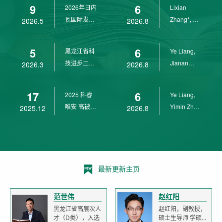
9
6
2026年日内
Lixian
瓦国际发明
Zhang*, Ye
2026.5
2026.8
展金奖
Liang*,
Yunpeng...
5
6
黑龙江省科
Ye Liang,
技进步二等
Jianan
2026.3
2026.8
奖
Yang*,
Lixian Zh...
17
6
2025 科睿
Ye Liang,
唯安 高被引
Yimin Zhu,
2025.12
2026.8
科学家
Jianan
Yang,...
最新更新主页
范世伟
赵红阳
黑龙江省高层次人
赵红阳，副教授，
才（D类），入选
硕士生导师 学硕...