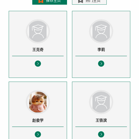
推荐主页
热门主页
王克奇
李莉
赵俊学
王铁滨