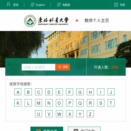
登录
English
电脑版
导航
教师个人主页
280
开通人数：
搜索
按首字母搜索：
A
B
C
D
E
F
G
H
I
J
K
L
M
N
O
P
Q
R
S
T
U
V
W
X
Y
Z