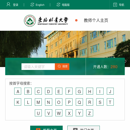
登录
English
电脑版
导航
教师个人主页
280
开通人数：
搜索
按首字母搜索：
A
B
C
D
E
F
G
H
I
J
K
L
M
N
O
P
Q
R
S
T
U
V
W
X
Y
Z