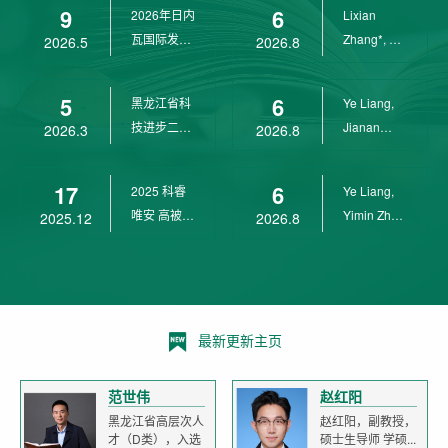
9
6
2026年日内
Lixian
瓦国际发明
Zhang*, Ye
2026.5
2026.8
展金奖
Liang*,
Yunpeng...
5
6
黑龙江省科
Ye Liang,
技进步二等
Jianan
2026.3
2026.8
奖
Yang*,
Lixian Zh...
17
6
2025 科睿
Ye Liang,
唯安 高被引
Yimin Zhu,
2025.12
2026.8
科学家
Jianan
Yang,...
最新更新主页
范世伟
赵红阳
黑龙江省高层次人
赵红阳，副教授，
才（D类），入选
硕士生导师 学硕...