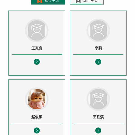
推荐主页
热门主页
王克奇
李莉
赵俊学
王铁滨