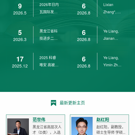
9
6
2026年日内
Lixian
瓦国际发明
Zhang*, Ye
2026.5
2026.8
展金奖
Liang*,
Yunpeng...
5
6
黑龙江省科
Ye Liang,
技进步二等
Jianan
2026.3
2026.8
奖
Yang*,
Lixian Zh...
17
6
2025 科睿
Ye Liang,
唯安 高被引
Yimin Zhu,
2025.12
2026.8
科学家
Jianan
Yang,...
最新更新主页
范世伟
赵红阳
黑龙江省高层次人
赵红阳，副教授，
才（D类），入选
硕士生导师 学硕...