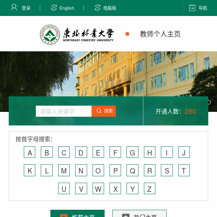
登录
English
电脑版
导航
教师个人主页
280
开通人数：
搜索
按首字母搜索：
A
B
C
D
E
F
G
H
I
J
K
L
M
N
O
P
Q
R
S
T
U
V
W
X
Y
Z