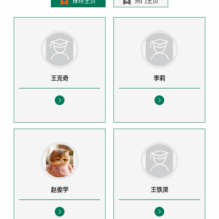
推荐主页
热门主页
王克奇
李莉
赵俊学
王铁滨