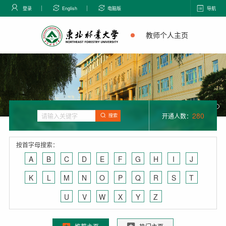
登录
English
电脑版
导航
教师个人主页
280
开通人数：
搜索
按首字母搜索：
A
B
C
D
E
F
G
H
I
J
K
L
M
N
O
P
Q
R
S
T
U
V
W
X
Y
Z