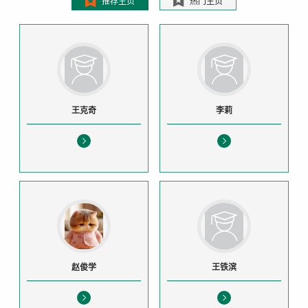
推荐主页
热门主页
王克奇
李莉
赵俊学
王铁滨