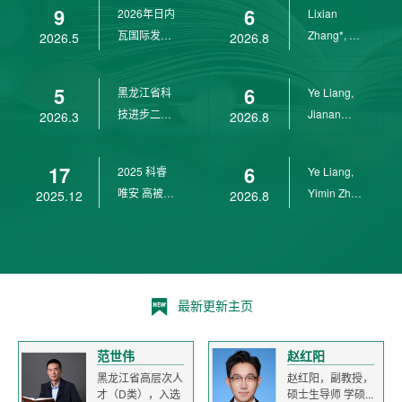
9
6
2026年日内
Lixian
瓦国际发明
Zhang*, Ye
2026.5
2026.8
展金奖
Liang*,
Yunpeng...
5
6
黑龙江省科
Ye Liang,
技进步二等
Jianan
2026.3
2026.8
奖
Yang*,
Lixian Zh...
17
6
2025 科睿
Ye Liang,
唯安 高被引
Yimin Zhu,
2025.12
2026.8
科学家
Jianan
Yang,...
最新更新主页
范世伟
赵红阳
黑龙江省高层次人
赵红阳，副教授，
才（D类），入选
硕士生导师 学硕...