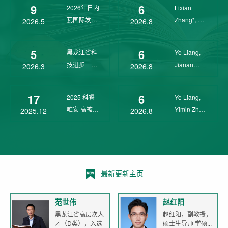
9
6
2026年日内
Lixian
瓦国际发明
Zhang*, Ye
2026.5
2026.8
展金奖
Liang*,
Yunpeng...
5
6
黑龙江省科
Ye Liang,
技进步二等
Jianan
2026.3
2026.8
奖
Yang*,
Lixian Zh...
17
6
2025 科睿
Ye Liang,
唯安 高被引
Yimin Zhu,
2025.12
2026.8
科学家
Jianan
Yang,...
最新更新主页
范世伟
赵红阳
黑龙江省高层次人
赵红阳，副教授，
才（D类），入选
硕士生导师 学硕...