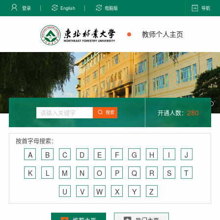
登录
English
电脑版
导航
教师个人主页
280
开通人数：
搜索
按首字母搜索：
A
B
C
D
E
F
G
H
I
J
K
L
M
N
O
P
Q
R
S
T
U
V
W
X
Y
Z