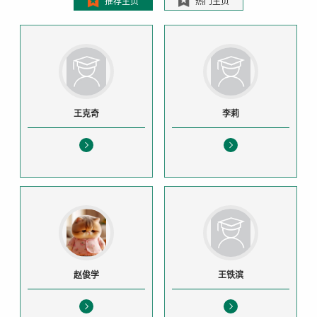
推荐主页
热门主页
王克奇
李莉
赵俊学
王铁滨