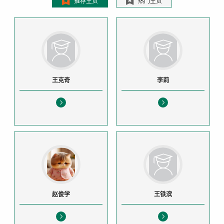
推荐主页
热门主页
王克奇
李莉
赵俊学
王铁滨