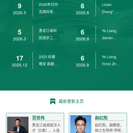
9
6
2026年日内
Lixian
瓦国际发明
Zhang*, Ye
2026.5
2026.8
展金奖
Liang*,
Yunpeng...
5
6
黑龙江省科
Ye Liang,
技进步二等
Jianan
2026.3
2026.8
奖
Yang*,
Lixian Zh...
17
6
2025 科睿
Ye Liang,
唯安 高被引
Yimin Zhu,
2025.12
2026.8
科学家
Jianan
Yang,...
最新更新主页
范世伟
赵红阳
黑龙江省高层次人
赵红阳，副教授，
才（D类），入选
硕士生导师 学硕...