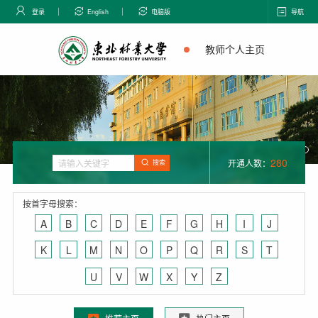
登录
English
电脑版
导航
教师个人主页
280
开通人数：
搜索
按首字母搜索：
A
B
C
D
E
F
G
H
I
J
K
L
M
N
O
P
Q
R
S
T
U
V
W
X
Y
Z