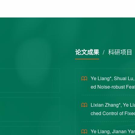
论文成果
/
科研项目
Ye Liang*, Shuai Lu
ed Noise-robust Featu
cience China Technol
Lixian Zhang*, Ye L
ched Control of Fixe
yloads [J]. Journal 
Ye Liang, Jianan Yan