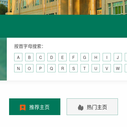
按首字母搜索：
A
B
C
D
E
F
G
H
I
J
N
O
P
Q
R
S
T
U
V
W
推荐主页
热门主页