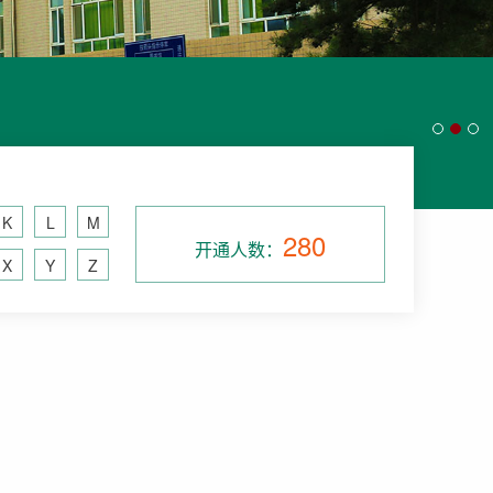
K
L
M
280
开通人数：
X
Y
Z