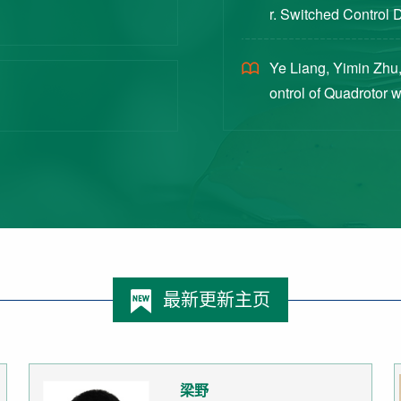
r. Switched Control 
ex Intermittent Measu
Ye Liang, Yimin Zhu,
ontrol of Quadrotor 
Switched Systems Ap
最新更新主页
梁野