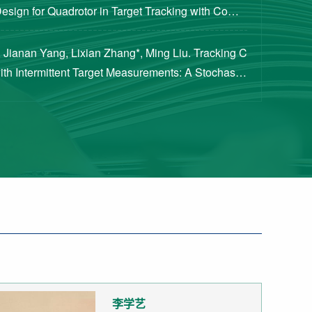
Design for Quadrotor in Target Tracking with Compl
rements [J]. Journal of Guidance, Cont...
 Jianan Yang, Lixian Zhang*, Ming Liu. Tracking C
with Intermittent Target Measurements: A Stochastic
proach[J]. IEEE Transactions on Aeros...
李学艺