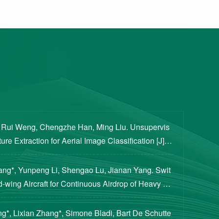
, Rui Weng, Chengzhe Han, Ming Liu. Unsupervis
re Extraction for Aerial Image Classification [J]. S
ogical Sciences, 2020, 63(8): 1406-1415...
iang*, Yunpeng Li, Shengao Lu, Jianan Yang. Swit
d-wing Aircraft for Continuous Airdrop of Heavy Pa
of Guidance, Control, and Dynamics, 2023...
g*, Lixian Zhang*, Simone Bladi, Bart De Schutte