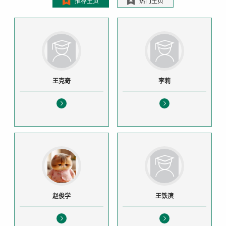
推荐主页
热门主页
王克奇
李莉
赵俊学
王铁滨