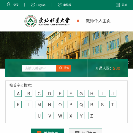
登录
English
电脑版
导航
教师个人主页
280
开通人数：
搜索
按首字母搜索：
A
B
C
D
E
F
G
H
I
J
K
L
M
N
O
P
Q
R
S
T
U
V
W
X
Y
Z