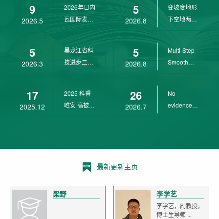
9
5
2026年日内
变坡度地形
wit...
瓦国际发明
下空地两用
2026.5
2026.8
展金奖
四旋翼无人
机 ...
5
5
黑龙江省科
Multi-Step
技进步二等
Smooth
2026.3
2026.8
奖
Transition
Cont...
17
26
2025 科睿
No
唯安 高被引
evidence of
2025.12
2026.7
科学家
age-related
declin...
最新更新主页
梁野
李学艺
李学艺，副教授，
博士生导师 ...