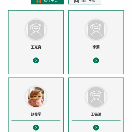
推荐主页
热门主页
王克奇
李莉
赵俊学
王铁滨