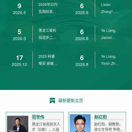
9
6
2026年日内
Lixian
瓦国际发明
Zhang*, Ye
2026.5
2026.8
展金奖
Liang*,
Yunpeng...
5
6
黑龙江省科
Ye Liang,
技进步二等
Jianan
2026.3
2026.8
奖
Yang*,
Lixian Zh...
17
6
2025 科睿
Ye Liang,
唯安 高被引
Yimin Zhu,
2025.12
2026.8
科学家
Jianan
Yang,...
最新更新主页
范世伟
赵红阳
黑龙江省高层次人
赵红阳，副教授，
才（D类），入选
硕士生导师 学硕...