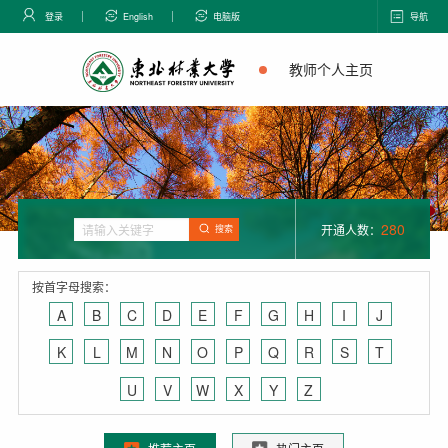
登录
English
电脑版
导航
教师个人主页
280
开通人数：
搜索
按首字母搜索：
A
B
C
D
E
F
G
H
I
J
K
L
M
N
O
P
Q
R
S
T
U
V
W
X
Y
Z