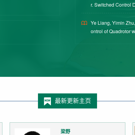
r. Switched Control 
ex Intermittent Measu
Ye Liang, Yimin Zhu,
ontrol of Quadrotor 
Switched Systems Ap
最新更新主页
梁野