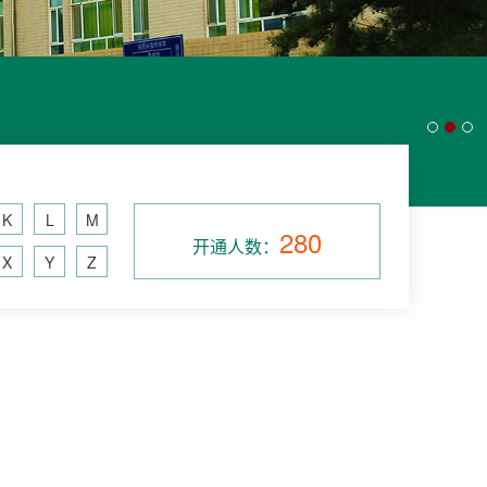
K
L
M
280
开通人数：
X
Y
Z