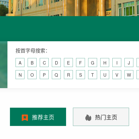
按首字母搜索：
A
B
C
D
E
F
G
H
I
J
N
O
P
Q
R
S
T
U
V
W
推荐主页
热门主页