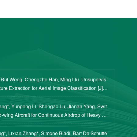
, Rui Weng, Chengzhe Han, Ming Liu. Unsupervis
re Extraction for Aerial Image Classification [J]. S
ogical Sciences, 2020, 63(8): 1406-1415...
iang*, Yunpeng Li, Shengao Lu, Jianan Yang. Swit
d-wing Aircraft for Continuous Airdrop of Heavy Pa
of Guidance, Control, and Dynamics, 2023...
g*, Lixian Zhang*, Simone Bladi, Bart De Schutte