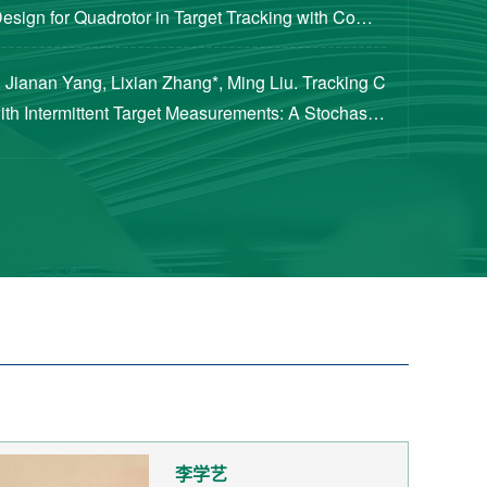
Design for Quadrotor in Target Tracking with Compl
rements [J]. Journal of Guidance, Cont...
 Jianan Yang, Lixian Zhang*, Ming Liu. Tracking C
with Intermittent Target Measurements: A Stochastic
proach[J]. IEEE Transactions on Aeros...
李学艺