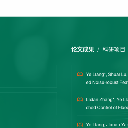
论文成果
/
科研项目
Ye Liang*, Shuai Lu
ed Noise-robust Featu
cience China Technol
Lixian Zhang*, Ye L
ched Control of Fixe
yloads [J]. Journal 
Ye Liang, Jianan Yan