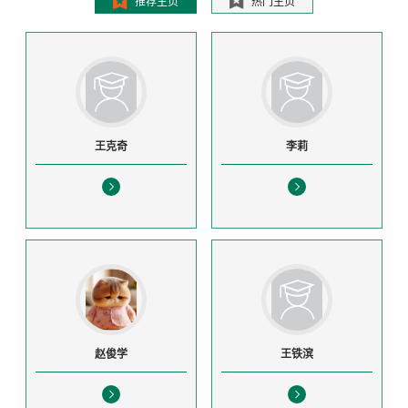
推荐主页
热门主页
王克奇
李莉
赵俊学
王铁滨