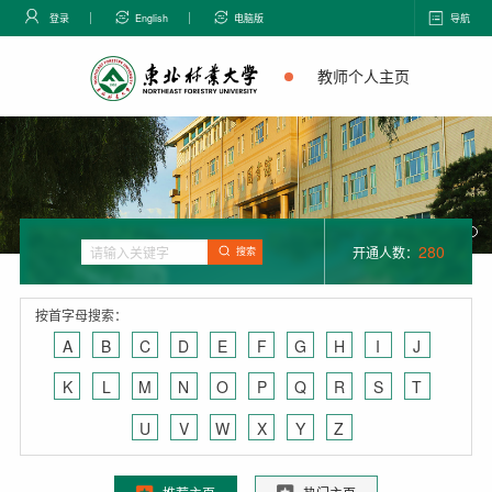
登录
English
电脑版
导航
教师个人主页
280
开通人数：
搜索
按首字母搜索：
A
B
C
D
E
F
G
H
I
J
K
L
M
N
O
P
Q
R
S
T
U
V
W
X
Y
Z