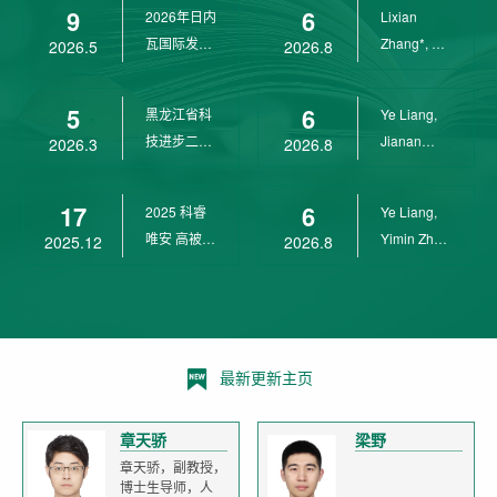
9
6
2026年日内
Lixian
瓦国际发明
Zhang*, Ye
2026.5
2026.8
展金奖
Liang*,
Yunpeng...
5
6
黑龙江省科
Ye Liang,
技进步二等
Jianan
2026.3
2026.8
奖
Yang*,
Lixian Zh...
17
6
2025 科睿
Ye Liang,
唯安 高被引
Yimin Zhu,
2025.12
2026.8
科学家
Jianan
Yang,...
最新更新主页
章天骄
梁野
章天骄，副教授，
博士生导师，人