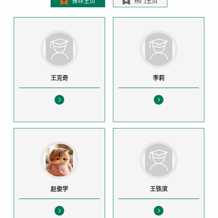
推荐主页
热门主页
王克奇
李莉
赵俊学
王铁滨