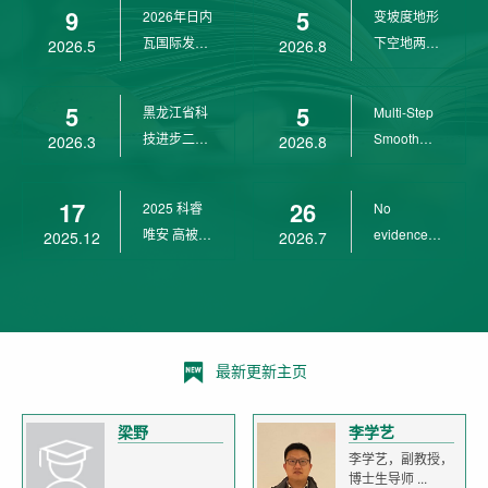
9
5
2026年日内
变坡度地形
wit...
瓦国际发明
下空地两用
2026.5
2026.8
展金奖
四旋翼无人
机 ...
5
5
黑龙江省科
Multi-Step
技进步二等
Smooth
2026.3
2026.8
奖
Transition
Cont...
17
26
2025 科睿
No
唯安 高被引
evidence of
2025.12
2026.7
科学家
age-related
declin...
最新更新主页
梁野
李学艺
李学艺，副教授，
博士生导师 ...