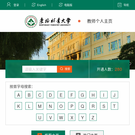
登录
English
电脑版
导航
教师个人主页
280
开通人数：
搜索
按首字母搜索：
A
B
C
D
E
F
G
H
I
J
K
L
M
N
O
P
Q
R
S
T
U
V
W
X
Y
Z