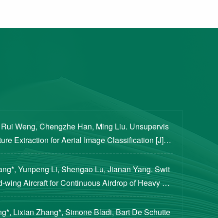
, Rui Weng, Chengzhe Han, Ming Liu. Unsupervis
re Extraction for Aerial Image Classification [J]. S
ogical Sciences, 2020, 63(8): 1406-1415...
iang*, Yunpeng Li, Shengao Lu, Jianan Yang. Swit
d-wing Aircraft for Continuous Airdrop of Heavy Pa
of Guidance, Control, and Dynamics, 2023...
g*, Lixian Zhang*, Simone Bladi, Bart De Schutte