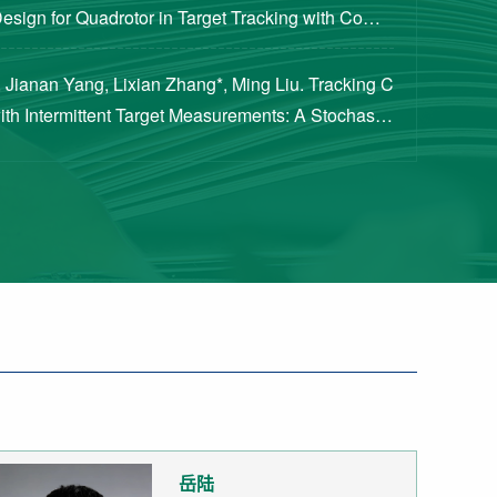
Design for Quadrotor in Target Tracking with Compl
rements [J]. Journal of Guidance, Cont...
 Jianan Yang, Lixian Zhang*, Ming Liu. Tracking C
with Intermittent Target Measurements: A Stochastic
proach[J]. IEEE Transactions on Aeros...
岳陆