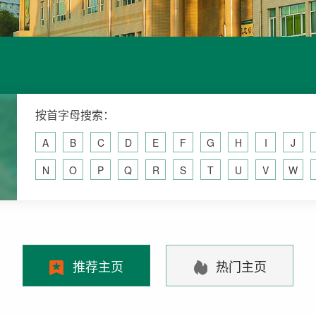
按首字母搜索：
A
B
C
D
E
F
G
H
I
J
N
O
P
Q
R
S
T
U
V
W
推荐主页
热门主页