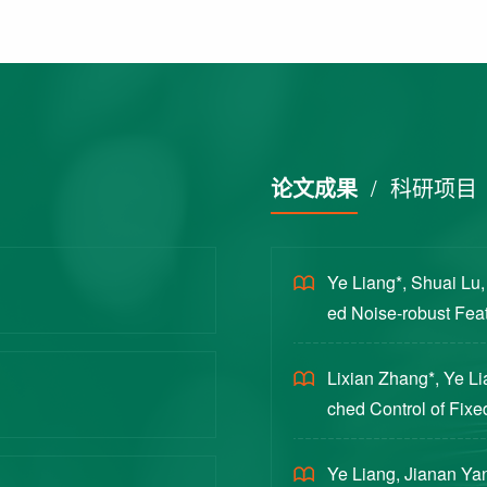
论文成果
/
科研项目
Ye Liang*, Shuai Lu
ed Noise-robust Featu
cience China Technol
Lixian Zhang*, Ye L
ched Control of Fixe
yloads [J]. Journal 
Ye Liang, Jianan Yan