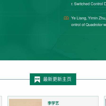
r. Switched Control 
ex Intermittent Measu
Ye Liang, Yimin Zhu,
ontrol of Quadrotor 
Switched Systems Ap
最新更新主页
李学艺