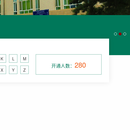
K
L
M
280
开通人数：
X
Y
Z