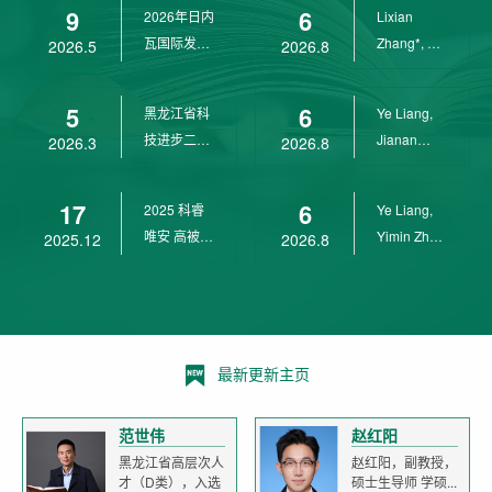
9
6
2026年日内
Lixian
瓦国际发明
Zhang*, Ye
2026.5
2026.8
展金奖
Liang*,
Yunpeng...
5
6
黑龙江省科
Ye Liang,
技进步二等
Jianan
2026.3
2026.8
奖
Yang*,
Lixian Zh...
17
6
2025 科睿
Ye Liang,
唯安 高被引
Yimin Zhu,
2025.12
2026.8
科学家
Jianan
Yang,...
最新更新主页
范世伟
赵红阳
黑龙江省高层次人
赵红阳，副教授，
才（D类），入选
硕士生导师 学硕...