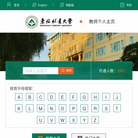
登录
English
电脑版
导航
教师个人主页
280
开通人数：
搜索
按首字母搜索：
A
B
C
D
E
F
G
H
I
J
K
L
M
N
O
P
Q
R
S
T
U
V
W
X
Y
Z