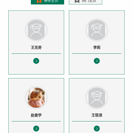
推荐主页
热门主页
王克奇
李莉
赵俊学
王铁滨