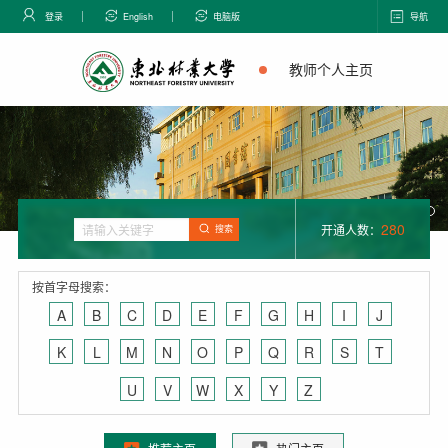
登录
English
电脑版
导航
教师个人主页
280
开通人数：
搜索
按首字母搜索：
A
B
C
D
E
F
G
H
I
J
K
L
M
N
O
P
Q
R
S
T
U
V
W
X
Y
Z