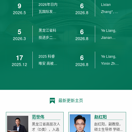
9
6
2026年日内
Lixian
瓦国际发明
Zhang*, Ye
2026.5
2026.8
展金奖
Liang*,
Yunpeng...
5
6
黑龙江省科
Ye Liang,
技进步二等
Jianan
2026.3
2026.8
奖
Yang*,
Lixian Zh...
17
6
2025 科睿
Ye Liang,
唯安 高被引
Yimin Zhu,
2025.12
2026.8
科学家
Jianan
Yang,...
最新更新主页
范世伟
赵红阳
黑龙江省高层次人
赵红阳，副教授，
才（D类），入选
硕士生导师 学硕...