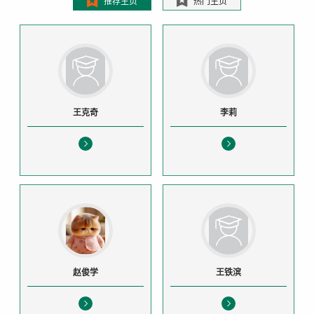
推荐主页
热门主页
王克奇
李莉
赵俊学
王铁滨