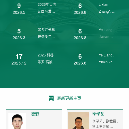
9
6
2026年日内
Lixian
瓦国际发明
Zhang*, Ye
2026.5
2026.8
展金奖
Liang*,
Yunpeng...
5
6
黑龙江省科
Ye Liang,
技进步二等
Jianan
2026.3
2026.8
奖
Yang*,
Lixian Zh...
17
6
2025 科睿
Ye Liang,
唯安 高被引
Yimin Zhu,
2025.12
2026.8
科学家
Jianan
Yang,...
最新更新主页
梁野
李学艺
李学艺，副教授，
博士生导师 ...