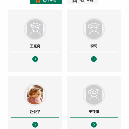
推荐主页
热门主页
王克奇
李莉
赵俊学
王铁滨