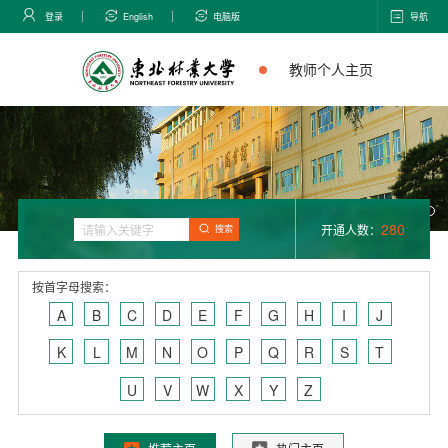
登录
English
电脑版
导航
教师个人主页
280
开通人数：
搜索
按首字母搜索：
A
B
C
D
E
F
G
H
I
J
K
L
M
N
O
P
Q
R
S
T
U
V
W
X
Y
Z