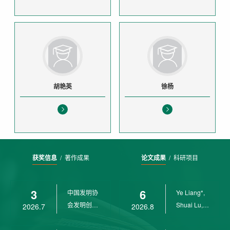
胡艳英
徐杨
获奖信息
/
著作成果
论文成果
/
科研项目
3
6
中国发明协
Ye Liang*,
会发明创业
Shuai Lu,
2026.7
2026.8
奖创新二等
Rui Weng,
奖
Ch...