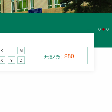
K
L
M
280
开通人数：
X
Y
Z