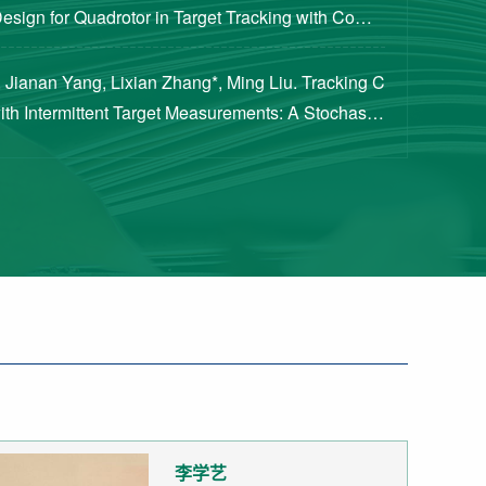
Design for Quadrotor in Target Tracking with Compl
rements [J]. Journal of Guidance, Cont...
 Jianan Yang, Lixian Zhang*, Ming Liu. Tracking C
with Intermittent Target Measurements: A Stochastic
proach[J]. IEEE Transactions on Aeros...
李学艺