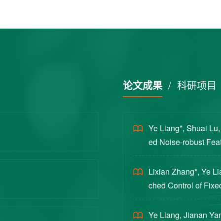
论文成果
/
科研项目
Ye Liang*, Shuai Lu
ed Noise-robust Featu
cience China Technol
Lixian Zhang*, Ye L
ched Control of Fixe
yloads [J]. Journal 
Ye Liang, Jianan Yan