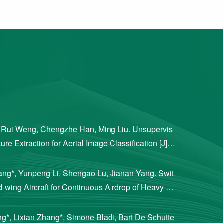
, Rui Weng, Chengzhe Han, Ming Liu. Unsupervis
re Extraction for Aerial Image Classification [J]. S
ogical Sciences, 2020, 63(8): 1406-1415...
iang*, Yunpeng Li, Shengao Lu, Jianan Yang. Swit
d-wing Aircraft for Continuous Airdrop of Heavy Pa
of Guidance, Control, and Dynamics, 2023...
g*, Lixian Zhang*, Simone Bladi, Bart De Schutte