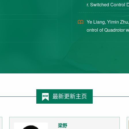
r. Switched Control 
ex Intermittent Measu
Ye Liang, Yimin Zhu,
ontrol of Quadrotor 
Switched Systems Ap
最新更新主页
梁野