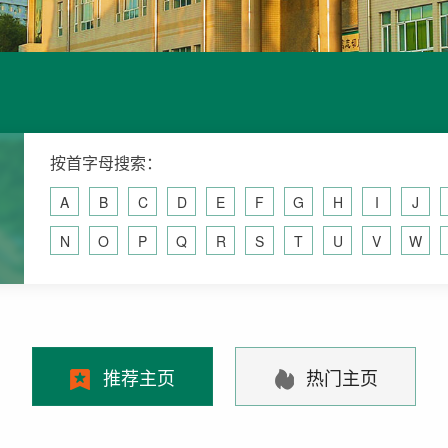
按首字母搜索：
A
B
C
D
E
F
G
H
I
J
N
O
P
Q
R
S
T
U
V
W
推荐主页
热门主页