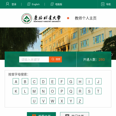
登录
English
电脑版
导航
教师个人主页
280
开通人数：
搜索
按首字母搜索：
A
B
C
D
E
F
G
H
I
J
K
L
M
N
O
P
Q
R
S
T
U
V
W
X
Y
Z