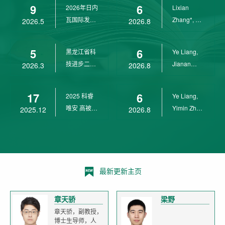
9
6
2026年日内
Lixian
瓦国际发明
Zhang*, Ye
2026.5
2026.8
展金奖
Liang*,
Yunpeng...
5
6
黑龙江省科
Ye Liang,
技进步二等
Jianan
2026.3
2026.8
奖
Yang*,
Lixian Zh...
17
6
2025 科睿
Ye Liang,
唯安 高被引
Yimin Zhu,
2025.12
2026.8
科学家
Jianan
Yang,...
最新更新主页
章天骄
梁野
章天骄，副教授，
博士生导师，人