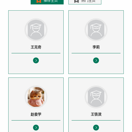
推荐主页
热门主页
王克奇
李莉
赵俊学
王铁滨