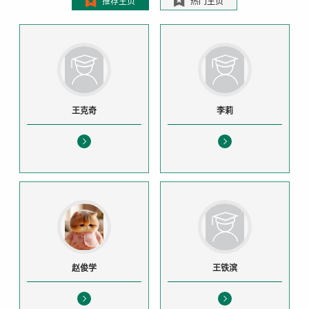
推荐主页
热门主页
王克奇
李莉
赵俊学
王铁滨