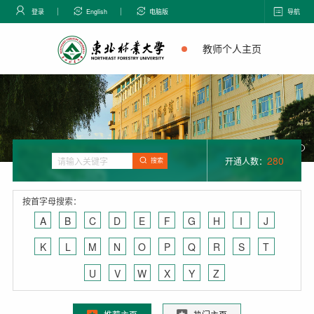
登录
English
电脑版
导航
教师个人主页
280
开通人数：
搜索
按首字母搜索：
A
B
C
D
E
F
G
H
I
J
K
L
M
N
O
P
Q
R
S
T
U
V
W
X
Y
Z