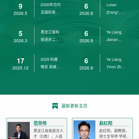
9
6
2026年日内
Lixian
瓦国际发明
Zhang*, Ye
2026.5
2026.8
展金奖
Liang*,
Yunpeng...
5
6
黑龙江省科
Ye Liang,
技进步二等
Jianan
2026.3
2026.8
奖
Yang*,
Lixian Zh...
17
6
2025 科睿
Ye Liang,
唯安 高被引
Yimin Zhu,
2025.12
2026.8
科学家
Jianan
Yang,...
最新更新主页
范世伟
赵红阳
黑龙江省高层次人
赵红阳，副教授，
才（D类），入选
硕士生导师 学硕...