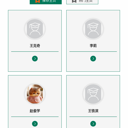
推荐主页
热门主页
王克奇
李莉
赵俊学
王铁滨