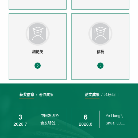
胡艳英
徐杨
获奖信息
/
著作成果
论文成果
/
科研项目
3
6
中国发明协
Ye Liang*,
会发明创业
Shuai Lu,
2026.7
2026.8
奖创新二等
Rui Weng,
奖
Ch...