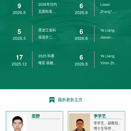
9
6
2026年日内
Lixian
瓦国际发明
Zhang*, Ye
2026.5
2026.8
展金奖
Liang*,
Yunpeng...
5
6
黑龙江省科
Ye Liang,
技进步二等
Jianan
2026.3
2026.8
奖
Yang*,
Lixian Zh...
17
6
2025 科睿
Ye Liang,
唯安 高被引
Yimin Zhu,
2025.12
2026.8
科学家
Jianan
Yang,...
最新更新主页
梁野
李学艺
李学艺，副教授，
博士生导师 ...