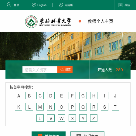
登录
English
电脑版
导航
教师个人主页
280
开通人数：
搜索
按首字母搜索：
A
B
C
D
E
F
G
H
I
J
K
L
M
N
O
P
Q
R
S
T
U
V
W
X
Y
Z