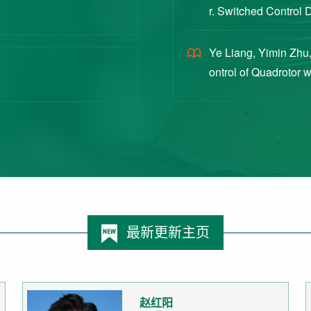
r. Switched Control 
ex Intermittent Measu
Ye Liang, Yimin Zhu,
ontrol of Quadrotor 
Switched Systems Ap
最新更新主页
赵红阳