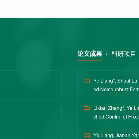
论文成果
/
科研项目
Ye Liang*, Shuai Lu
ed Noise-robust Featu
cience China Technol
Lixian Zhang*, Ye L
ched Control of Fixe
yloads [J]. Journal 
Ye Liang, Jianan Yan