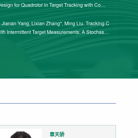
Design for Quadrotor in Target Tracking with Compl
rements [J]. Journal of Guidance, Cont...
 Jianan Yang, Lixian Zhang*, Ming Liu. Tracking C
with Intermittent Target Measurements: A Stochastic
proach[J]. IEEE Transactions on Aeros...
章天骄