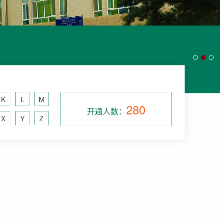
K
L
M
280
开通人数：
X
Y
Z