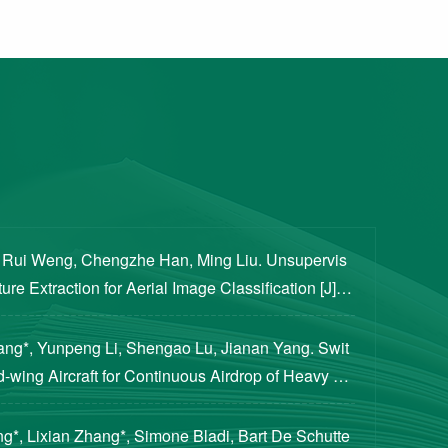
, Rui Weng, Chengzhe Han, Ming Liu. Unsupervis
re Extraction for Aerial Image Classification [J]. S
ogical Sciences, 2020, 63(8): 1406-1415...
iang*, Yunpeng Li, Shengao Lu, Jianan Yang. Swit
d-wing Aircraft for Continuous Airdrop of Heavy Pa
of Guidance, Control, and Dynamics, 2023...
g*, Lixian Zhang*, Simone Bladi, Bart De Schutte