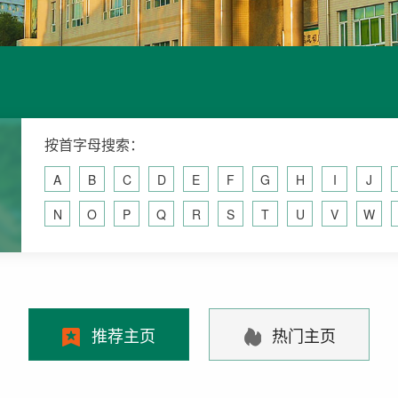
按首字母搜索：
A
B
C
D
E
F
G
H
I
J
N
O
P
Q
R
S
T
U
V
W
推荐主页
热门主页