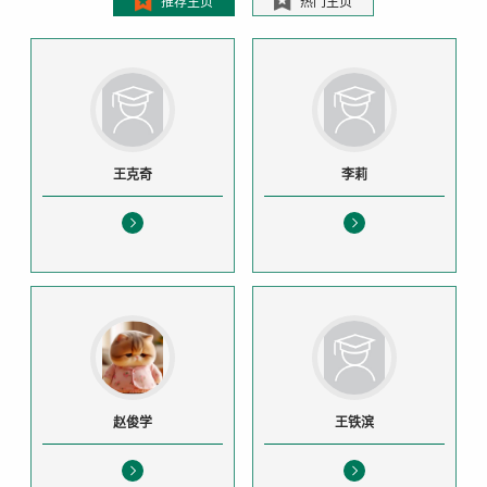
推荐主页
热门主页
王克奇
李莉
赵俊学
王铁滨