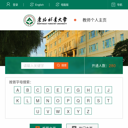
登录
English
电脑版
导航
教师个人主页
280
开通人数：
搜索
按首字母搜索：
A
B
C
D
E
F
G
H
I
J
K
L
M
N
O
P
Q
R
S
T
U
V
W
X
Y
Z