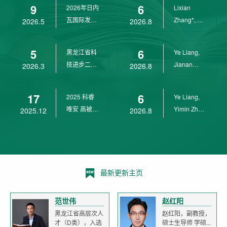
9
6
2026年日内
Lixian
瓦国际发明
Zhang*, Ye
2026.5
2026.8
展金奖
Liang*,
Yunpeng...
5
6
黑龙江省科
Ye Liang,
技进步二等
Jianan
2026.3
2026.8
奖
Yang*,
Lixian Zh...
17
6
2025 科睿
Ye Liang,
唯安 高被引
Yimin Zhu,
2025.12
2026.8
科学家
Jianan
Yang,...
最新更新主页
范世伟
赵红阳
黑龙江省高层次人
赵红阳，副教授，
才（D类），入选
硕士生导师 学硕...