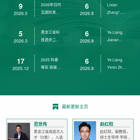
9
6
2026年日内
Lixian
瓦国际发明
Zhang*, Ye
2026.5
2026.8
展金奖
Liang*,
Yunpeng...
5
6
黑龙江省科
Ye Liang,
技进步二等
Jianan
2026.3
2026.8
奖
Yang*,
Lixian Zh...
17
6
2025 科睿
Ye Liang,
唯安 高被引
Yimin Zhu,
2025.12
2026.8
科学家
Jianan
Yang,...
最新更新主页
范世伟
赵红阳
黑龙江省高层次人
赵红阳，副教授，
才（D类），入选
硕士生导师 学硕...