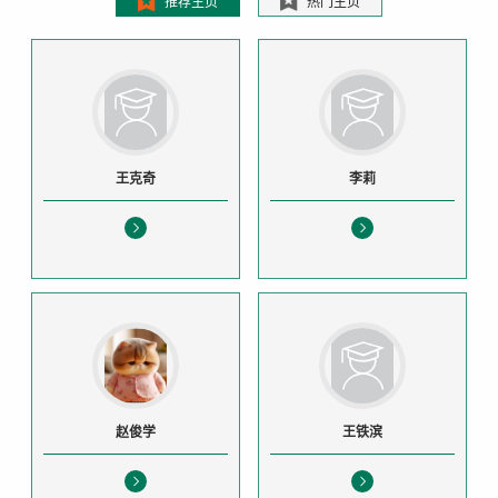
推荐主页
热门主页
王克奇
李莉
赵俊学
王铁滨