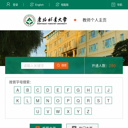
登录
English
电脑版
导航
教师个人主页
280
开通人数：
搜索
按首字母搜索：
A
B
C
D
E
F
G
H
I
J
K
L
M
N
O
P
Q
R
S
T
U
V
W
X
Y
Z