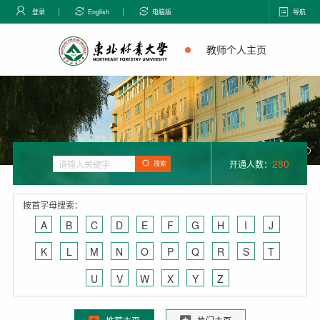
登录
English
电脑版
导航
教师个人主页
280
开通人数：
搜索
按首字母搜索：
A
B
C
D
E
F
G
H
I
J
K
L
M
N
O
P
Q
R
S
T
U
V
W
X
Y
Z