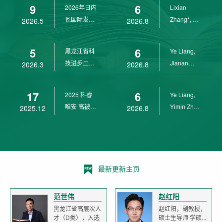
9
6
2026年日内
Lixian
瓦国际发明
Zhang*, Ye
2026.5
2026.8
展金奖
Liang*,
Yunpeng...
5
6
黑龙江省科
Ye Liang,
技进步二等
Jianan
2026.3
2026.8
奖
Yang*,
Lixian Zh...
17
6
2025 科睿
Ye Liang,
唯安 高被引
Yimin Zhu,
2025.12
2026.8
科学家
Jianan
Yang,...
最新更新主页
范世伟
赵红阳
黑龙江省高层次人
赵红阳，副教授，
才（D类），入选
硕士生导师 学硕...