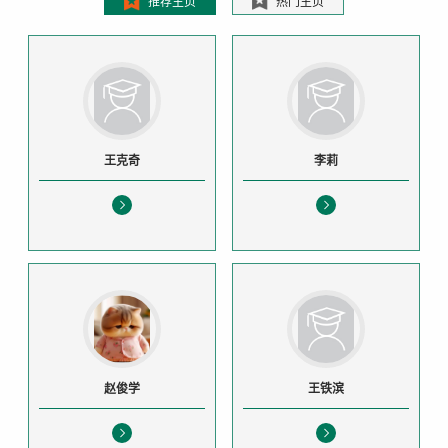
推荐主页
热门主页
王克奇
李莉
赵俊学
王铁滨