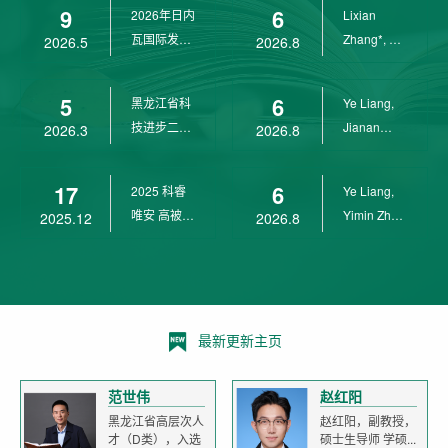
9
6
2026年日内
Lixian
瓦国际发明
Zhang*, Ye
2026.5
2026.8
展金奖
Liang*,
Yunpeng...
5
6
黑龙江省科
Ye Liang,
技进步二等
Jianan
2026.3
2026.8
奖
Yang*,
Lixian Zh...
17
6
2025 科睿
Ye Liang,
唯安 高被引
Yimin Zhu,
2025.12
2026.8
科学家
Jianan
Yang,...
最新更新主页
范世伟
赵红阳
黑龙江省高层次人
赵红阳，副教授，
才（D类），入选
硕士生导师 学硕...