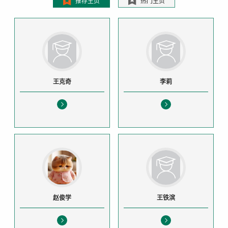
推荐主页
热门主页
王克奇
李莉
赵俊学
王铁滨