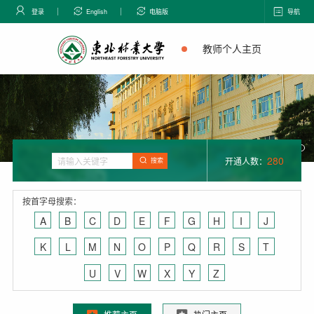
登录
English
电脑版
导航
教师个人主页
280
开通人数：
搜索
按首字母搜索：
A
B
C
D
E
F
G
H
I
J
K
L
M
N
O
P
Q
R
S
T
U
V
W
X
Y
Z