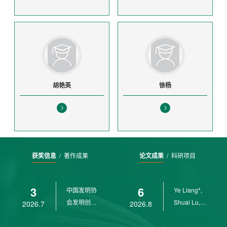
胡艳英
徐杨
获奖信息
/
著作成果
论文成果
/
科研项目
3
6
中国发明协
Ye Liang*,
会发明创业
Shuai Lu,
2026.7
2026.8
奖创新二等
Rui Weng,
奖
Ch...