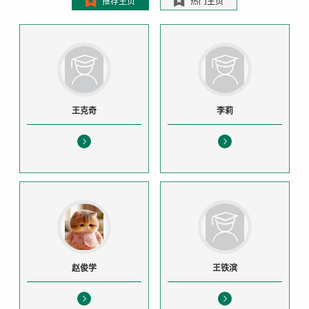
推荐主页
热门主页
王克奇
李莉
赵俊学
王铁滨