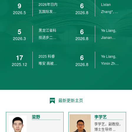
9
6
2026年日内
Lixian
瓦国际发明
Zhang*, Ye
2026.5
2026.8
展金奖
Liang*,
Yunpeng...
5
6
黑龙江省科
Ye Liang,
技进步二等
Jianan
2026.3
2026.8
奖
Yang*,
Lixian Zh...
17
6
2025 科睿
Ye Liang,
唯安 高被引
Yimin Zhu,
2025.12
2026.8
科学家
Jianan
Yang,...
最新更新主页
梁野
李学艺
李学艺，副教授，
博士生导师 ...