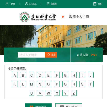
登录
English
电脑版
导航
教师个人主页
280
开通人数：
搜索
按首字母搜索：
A
B
C
D
E
F
G
H
I
J
K
L
M
N
O
P
Q
R
S
T
U
V
W
X
Y
Z